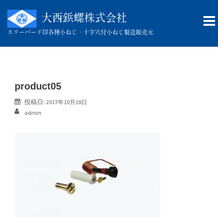
コ
ン
大西鋲螺株式会社
テ
スリーバード印
各種小ねじ・十字穴付小ねじ製造販売元
ン
ツ
へ
ス
キ
product05
ッ
投稿日:
2017年10月18日
プ
admin