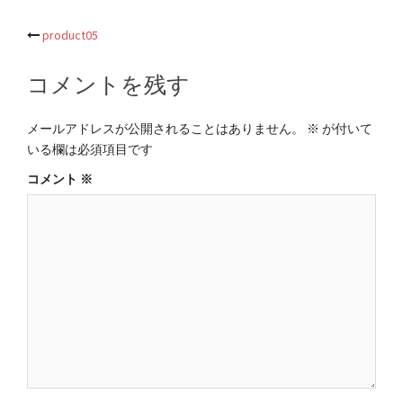
投
product05
稿
コメントを残す
ナ
ビ
メールアドレスが公開されることはありません。
※
が付いて
ゲ
いる欄は必須項目です
ー
コメント
※
シ
ョ
ン