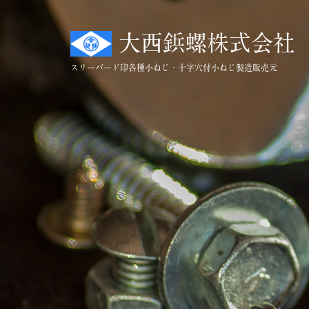
コ
ン
大西鋲螺株式会社
テ
ン
スリーバード印
各種小ねじ・十字穴付小ねじ製造販売元
ツ
へ
ス
キ
ッ
プ