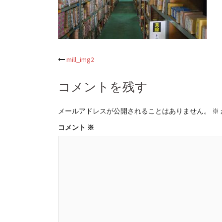
投
mill_img2
稿
コメントを残す
ナ
メールアドレスが公開されることはありません。
※
ビ
コメント
※
ゲ
ー
シ