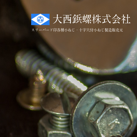
コ
ン
大西鋲螺株式会社
テ
ン
スリーバード印
各種小ねじ・十字穴付小ねじ製造販売元
ツ
へ
ス
キ
ッ
プ