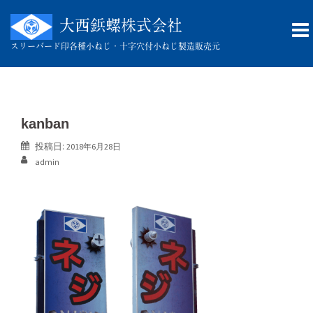
コ
ン
大西鋲螺株式会社
テ
スリーバード印
各種小ねじ・十字穴付小ねじ製造販売元
ン
ツ
へ
ス
キ
kanban
ッ
投稿日:
2018年6月28日
プ
admin