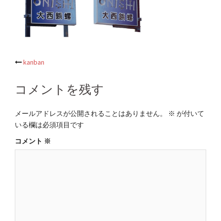
投
kanban
稿
コメントを残す
ナ
ビ
メールアドレスが公開されることはありません。
※
が付いて
ゲ
いる欄は必須項目です
ー
コメント
※
シ
ョ
ン