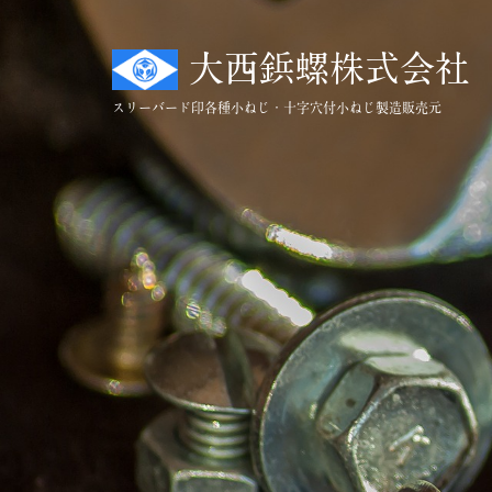
コ
ン
大西鋲螺株式会社
テ
ン
スリーバード印
各種小ねじ・十字穴付小ねじ製造販売元
ツ
へ
ス
キ
ッ
プ