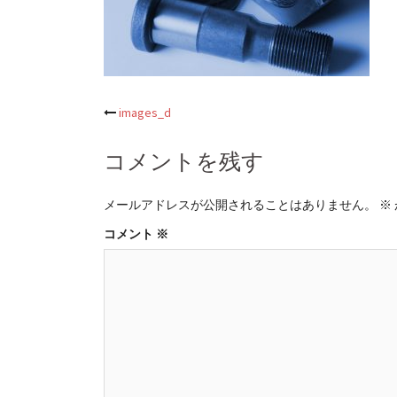
投
images_d
稿
コメントを残す
ナ
メールアドレスが公開されることはありません。
※
ビ
コメント
※
ゲ
ー
シ