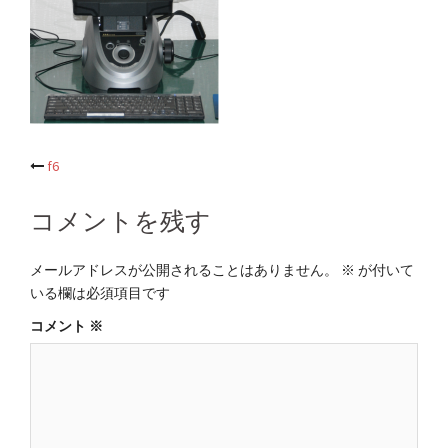
投
f6
稿
コメントを残す
ナ
ビ
メールアドレスが公開されることはありません。
※
が付いて
ゲ
いる欄は必須項目です
ー
コメント
※
シ
ョ
ン