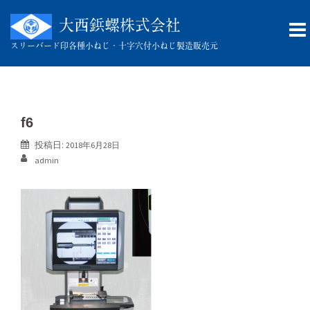
コ
ン
大西鋲螺株式会社
テ
スリーバード印
各種小ねじ・十字穴付小ねじ製造販売元
ン
ツ
へ
ス
キ
f6
ッ
投稿日:
2018年6月28日
プ
admin