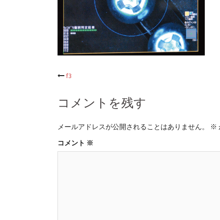
投
f3
稿
コメントを残す
ナ
メールアドレスが公開されることはありません。
※
ビ
コメント
※
ゲ
ー
シ