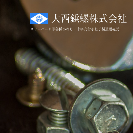
コ
ン
大西鋲螺株式会社
テ
ン
スリーバード印
各種小ねじ・十字穴付小ねじ製造販売元
ツ
へ
ス
キ
ッ
プ