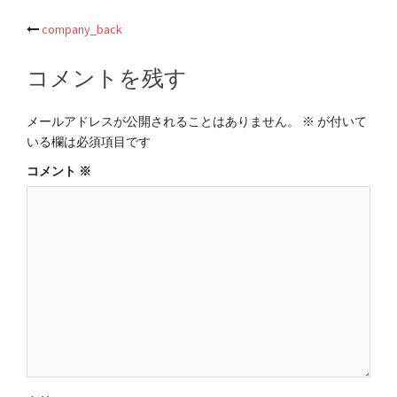
投
company_back
稿
コメントを残す
ナ
ビ
メールアドレスが公開されることはありません。
※
が付いて
ゲ
いる欄は必須項目です
ー
コメント
※
シ
ョ
ン