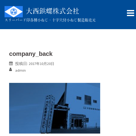
コ
ン
大西鋲螺株式会社
テ
スリーバード印
各種小ねじ・十字穴付小ねじ製造販売元
ン
ツ
へ
ス
キ
company_back
ッ
投稿日:
2017年10月20日
プ
admin