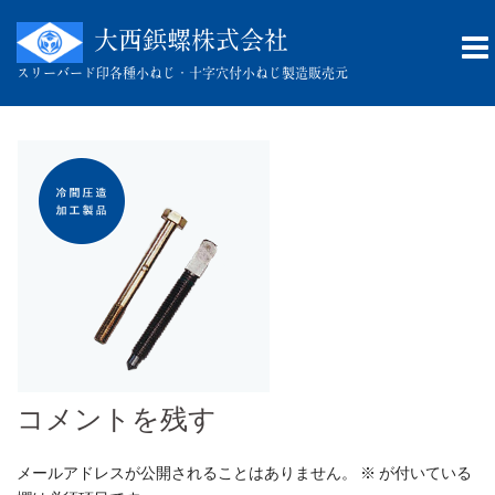
コ
ン
大西鋲螺株式会社
テ
スリーバード印
各種小ねじ・十字穴付小ねじ製造販売元
ン
ツ
へ
ス
キ
ッ
プ
コメントを残す
メールアドレスが公開されることはありません。
※
が付いている