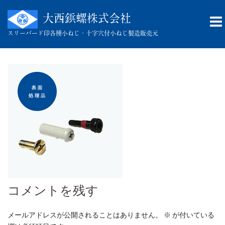
コ
ン
大西鋲螺株式会社
テ
スリーバード印
各種小ねじ・十字穴付小ねじ製造販売元
ン
ツ
へ
ス
キ
ッ
プ
コメントを残す
メールアドレスが公開されることはありません。
※
が付いている