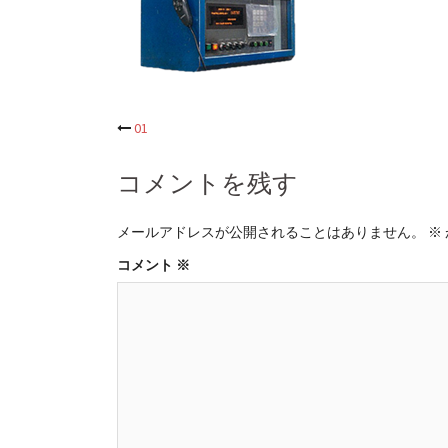
投
01
稿
コメントを残す
ナ
メールアドレスが公開されることはありません。
※
ビ
コメント
※
ゲ
ー
シ