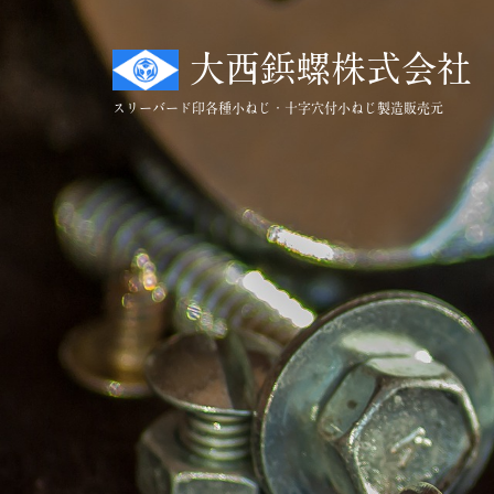
コ
ン
大西鋲螺株式会社
テ
ン
スリーバード印
各種小ねじ・十字穴付小ねじ製造販売元
ツ
へ
ス
キ
ッ
プ