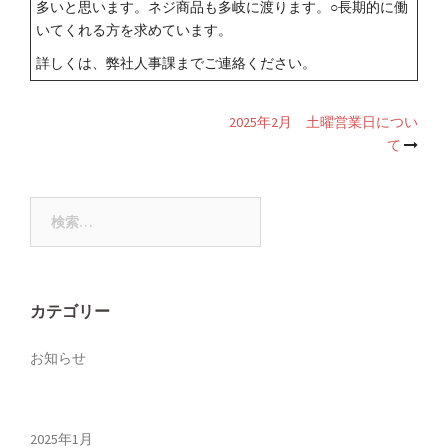
多いと思います。ネジ商品も多岐に渡ります。○長期的に働
いてくれる方を求めています。
詳しくは、弊社人事課までご連絡ください。
投
2025年2月 土曜営業日につい
て
稿
ナ
検
ビ
索:
ゲ
ー
シ
カテゴリー
ョ
ン
お知らせ
2025年1月