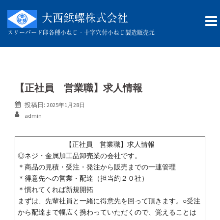
コ
ン
大西鋲螺株式会社
テ
スリーバード印
各種小ねじ・十字穴付小ねじ製造販売元
ン
ツ
へ
ス
キ
【正社員 営業職】求人情報
ッ
投稿日:
2025年1月28日
プ
admin
【正社員 営業職】求人情報
◎ネジ・金属加工品卸売業の会社です。
＊商品の見積・受注・発注から販売までの一連管理
＊得意先への営業・配達（担当約２０社）
＊慣れてくれば新規開拓
まずは、先輩社員と一緒に得意先を回って頂きます。○受注
から配達まで幅広く携わっていただくので、覚えることは