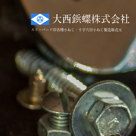
コ
ン
大西鋲螺株式会社
テ
ン
スリーバード印
各種小ねじ・十字穴付小ねじ製造販売元
ツ
へ
ス
キ
ッ
プ